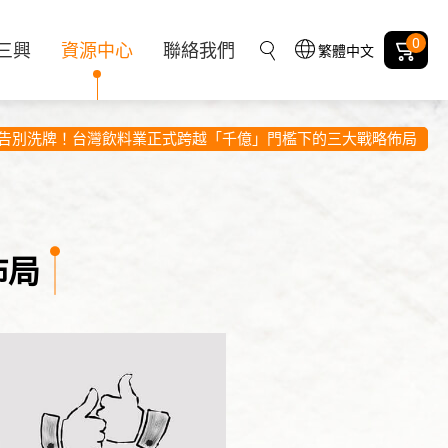
0
三興
資源中心
聯絡我們
繁體中文
告別洗牌！台灣飲料業正式跨越「千億」門檻下的三大戰略佈局
佈局