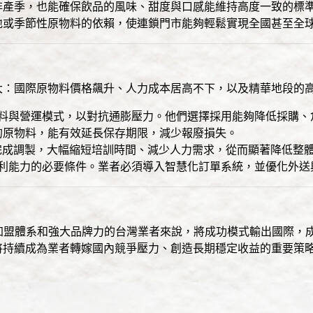
非產季，也能確保飲品的風味、甜度與口感能維持高度一致的標
地或季節性原物料的依賴，使連鎖門市能夠輕鬆實現全國甚至全
大：國際原物料價格飆升、人力成本居高不下，以及精華地段的
料與營運模式，以對抗通膨壓力。他們選擇採用能夠降低採購、
的原物料，能有效延長保存期限，減少報廢損失。
完成調製，大幅縮短培訓時間、減少人力需求，從而顯著降低整
利能力的必要條件。業者必須導入智慧化訂單系統，並優化外送
善加盟體系和強大品牌力的台灣業者來說，將成功模式輸出國際，
將持續成為業者轉嫁國內競爭壓力、創造長期穩定收益的重要策