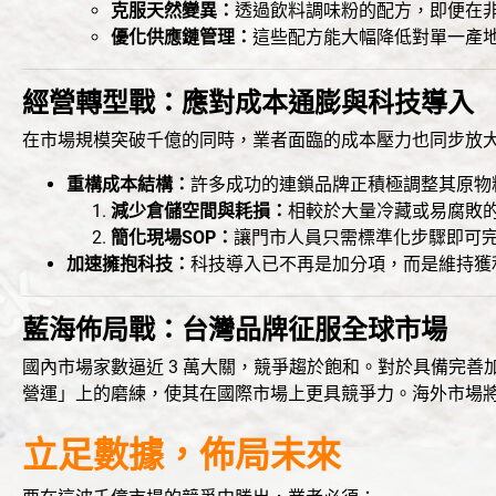
克服天然變異：
透過飲料調味粉的配方，即便在
優化供應鏈管理：
這些配方能大幅降低對單一產
經營轉型戰：應對成本通膨與科技導入
在市場規模突破千億的同時，業者面臨的成本壓力也同步放
重構成本結構：
許多成功的連鎖品牌正積極調整其原物
減少倉儲空間與耗損：
相較於大量冷藏或易腐敗
簡化現場SOP
：
讓門市人員只需標準化步驟即可
加速擁抱科技：
科技導入已不再是加分項，而是維持獲
藍海佈局戰：台灣品牌征服全球市場
國內市場家數逼近 3 萬大關，競爭趨於飽和。對於具備完
營運」上的磨練，使其在國際市場上更具競爭力。海外市場
立足數據，佈局未來