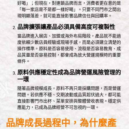
好喝」；但現在，對連鎖品牌而言，消費者更在意的是
「每一家店是不是都一樣好喝」。只要不同門市之間出
現明顯落差，就可能直接影響品牌信任與回購率。
品牌擴張讓產品必須具備高度可複製性
當品牌進入展店、加盟或海外布局階段，產品就不能過
度依賴少數店員經驗或現場手感，而是必須建立清楚的
操作標準。原料是否容易使用、流程是否容易教育、成
品質量是否容易控制，都會成為放大營運規模時的重要
條件。
原料供應穩定性成為品牌營運風險管理的
一環
隨著品牌規模成長，原料不再只是採購問題，而是營運
問題。若供應不穩、交期波動或品質起伏過大，都可能
直接影響門市出杯、菜單安排與整體營收表現。穩定供
應能力，已成為品牌經營不可忽視的一環。
品牌成長過程中，為什麼產