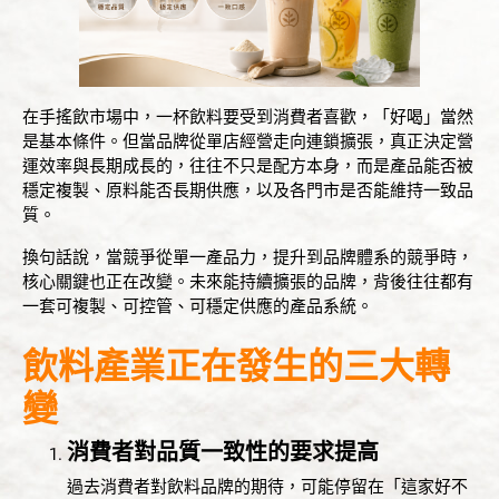
資源中心
全部
在手搖飲市場中，一杯飲料要受到消費者喜歡，「好喝」當然
最新消息
是基本條件。但當品牌從單店經營走向連鎖擴張，真正決定營
運效率與長期成長的，往往不只是配方本身，而是產品能否被
部落格
穩定複製、原料能否長期供應，以及各門市是否能維持一致品
質。
食譜
換句話說，當競爭從單一產品力，提升到品牌體系的競爭時，
核心關鍵也正在改變。未來能持續擴張的品牌，背後往往都有
聯絡我們
一套可複製、可控管、可穩定供應的產品系統。
繁體中文
飲料產業正在發生的三大轉
變
English
消費者對品質一致性的要求提高
過去消費者對飲料品牌的期待，可能停留在「這家好不