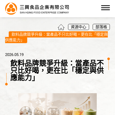
0
資源中心
部落格
飲料品牌競爭升級：當產品不只比好喝，更在比「穩定與
供應能力」
2026.05.19
產品目錄
飲料品牌競爭升級：當產品不
只比好喝，更在比「穩定與供
代工服務
應能力」
產品應用
關於三興