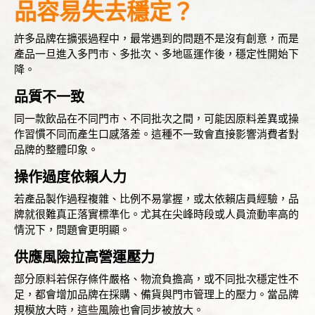
品容易失去穩定？
許多品牌在擴張過程中，最常遇到的問題不是沒有創意，而是
產品一旦進入多門市、多批次、多地區運作後，穩定性開始下
降。
品質不一致
同一款飲品在不同門市、不同批次之間，可能因原料差異或操
作習慣不同而產生口感落差。這種不一致會直接影響消費者對
品牌的整體印象。
操作過度依賴人力
若產品製作過程複雜、比例不易掌握，或太依賴店員經驗，品
牌就很難真正落實標準化。尤其在尖峰時段或人員流動率高的
情況下，問題會更明顯。
供應風險拉高營運壓力
部分原料若保存條件嚴格、物流負擔高，或不同批次穩定性不
足，都會增加品牌在採購、備貨與門市管理上的壓力。當品牌
規模放大時，這些風險也會同步被放大。