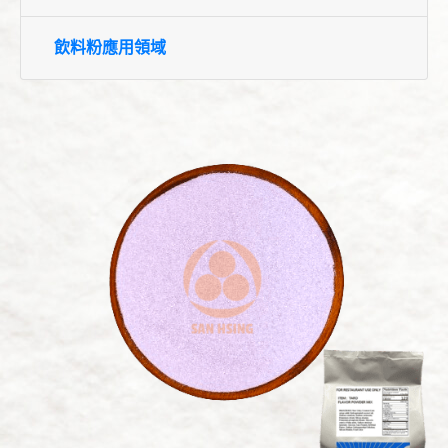
冰沙粉
飲料粉應用領域
雪泡奶精粉(不含乳)
奶蓋粉
代工服務
產品應用
關於三興
資源中心
聯絡我們
繁體中文