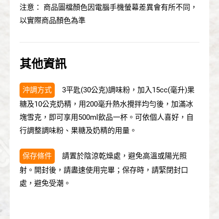
注意： 商品圖檔顏色因電腦手機螢幕差異會有所不同，
以實際商品顏色為準
English
其他資訊
沖調方式
3平匙(30公克)調味粉，加入15cc(毫升)果
糖及10公克奶精，用200毫升熱水攪拌均勻後，加滿冰
塊雪克，即可享用500ml飲品一杯。可依個人喜好，自
行調整調味粉、果糖及奶精的用量。
保存條件
請置於陰涼乾燥處，避免高溫或陽光照
射。開封後，請盡速使用完畢；保存時，請緊閉封口
處，避免受潮。