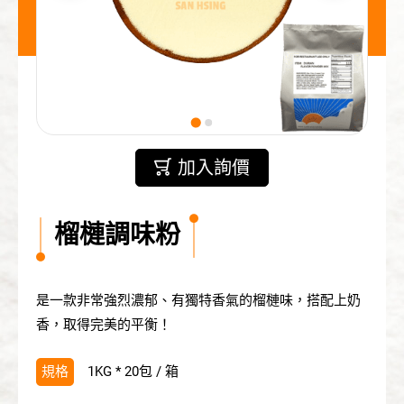
冰沙粉
雪泡奶精粉(不含乳)
奶蓋粉
代工服務
加入詢價
產品應用
榴槤調味粉
關於三興
資源中心
是一款非常強烈濃郁、有獨特香氣的榴槤味，搭配上奶
香，取得完美的平衡！
聯絡我們
規格
1KG * 20包 / 箱
繁體中文